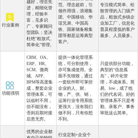
越好，理念先
范、理念超前，引
专注模式简单、松
进，精细化管
领作用强，浪潮集
散管理的入门级产
理，经验丰
团、中国移动、华
品，粗放式乡镇企
富，见多识
谊兄弟、中国高
业加工厂，信息化
行业案例
广，专家顾问
铁、国家储备粮集
普及程度低的客户
型团队；坚决
团等都是运筹典型
最多、人员最多。
杜绝“粗放式、
客户。
简单化”管理。
CRM、OA、
提供一体化管理系
ERP、HR、
统，可分割使用，
只提供部分功能，
SCM、微商
亦可集成使用。全
典型的“信息孤
城、APP、
面不失细致，通过
岛”，碎片化管
BPM等高度集
一套软件即可掌控
理，不成体系。简
成，整套企业
企业的人、财、
易、low，成了他
功能强弱
管理体系，可
物，产、供、销，
们的代名词。好的
以临时不用，
运筹行业专用系统
管理体系不只是考
但不能没有，
更强大，没有我们
勤、录客户、事务
否则后期对接
做不到，只有你想
审批这么简单。
后患无穷。
不到。
优秀的企业都
行业定制+企业个
有自己的独特