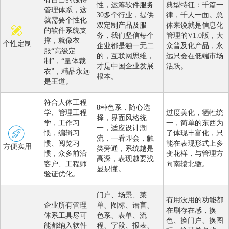
性，运筹软件服务
典型特征：千篇一
管理体系，这
30多个行业，提供
律，千人一面。总
就需要个性化
双定制产品及服
体来说就是信息化
的软件系统支
务，我们坚信每个
管理的V1.0版，大
撑，就像衣
个性定制
企业都是独一无二
众普及化产品，永
服“高级定
的，互联网思维，
远只会在低端市场
制”，“量体裁
才是中国企业发展
活跃。
衣”，精品永远
根本。
是王道。
符合人体工程
8种色系，随心选
学、管理工程
过度美化，牺牲统
择，界面风格统
学，工作习
一，简单的东西为
一，适应设计潮
惯，编辑习
了体现丰富化，只
流，一看即会，触
惯、阅览习
能在表现形式上多
方便实用
类旁通，系统越是
惯，众多前沿
变花样，与管理方
高深，表现越要浅
客户、工程师
向南辕北辙。
显易懂。
验证优化。
门户、场景、菜
有用没用的功能都
企业所有管理
单、图标、语言、
在刷存在感，换
体系工具尽可
色系、表单、流
色、换门户、换图
能都纳入软件
程、字段、报表、