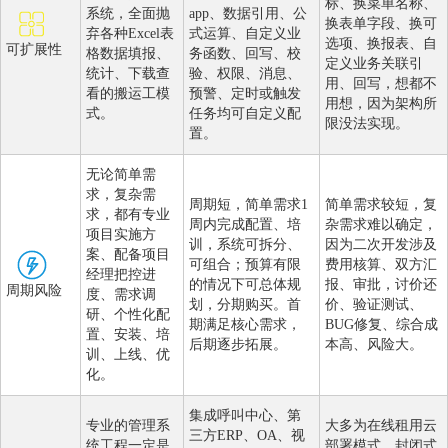
标、换菜单名称、
系统，全面抛
app、数据引用、公
换表单字段、换可
弃各种Excel表
式运算、自定义业
选项、换报表、自
可扩展性
格数据填报、
务函数、回写、校
定义业务关联引
统计、下载查
验、权限、消息、
用、回写，想都不
看的搬运工模
预警、定时或触发
用想，因为架构所
式。
任务均可自定义配
限没法实现。
置。
无论简单需
求，复杂需
周期短，简单需求1
简单需求较短，复
求，都有专业
周内完成配置、培
杂需求难以确定，
项目实施方
训，系统可拆分、
因为二次开发涉及
案、配备项目
可组合；预算有限
费用核算、双方汇
经理把控进
的情况下可总体规
报、审批，讨价还
周期风险
度、需求调
划，分期购买。首
价、验证测试、
研、个性化配
期满足核心需求，
BUG修复、综合成
置、安装、培
后期逐步拓展。
本高、风险大。
训、上线、优
化。
集成呼叫中心、第
专业的管理系
大多为在线租用云
三方ERP、OA、视
统工程一定是
部署模式，封闭式