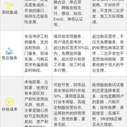
频会议、单点登
高度集成的，
架构、不对外开
录、网银在线支
开放的接口，
放，不支持二次开
系统集成
付、微信、短信、
保持生态链良
发、第三方应用集
Email、身份认证
性发展。
成。
等。
专业考评工程
项目组管理服务，
超过购买需求，不
师服务，支持
用户满意度考评。
仅无免费服务。有
远程协助、上
超过购买需求30%以
的收费也难满足需
门服务、驻场
内，免费提供服
求，二次开发也不
售后服务
实施，与购买
务。超出部分核算
是想做就能做，需
需求有偏差能
工作量，按工时成
要依赖于强大的平
及时响应。
本计费。
台支撑。
本地部署、云
可租可售，同等品
租用版抱着试试看
部署，使用没
质水准比同行价低
的态度选择者居
有本质区别，
50%，通用普及版、
多，这也是圈用户
产权性质类似
行业专用版、高端
的套路，只租不
买房、租房，
定制版按需合作。
售，按年收费，表
价格成本
主要是随心所
运筹软件的经营理
面便宜，实属不
欲可定制度的
念：质优价廉，童
然，3年的钱足够
差别、资产和
叟无欺。
买永久授权。