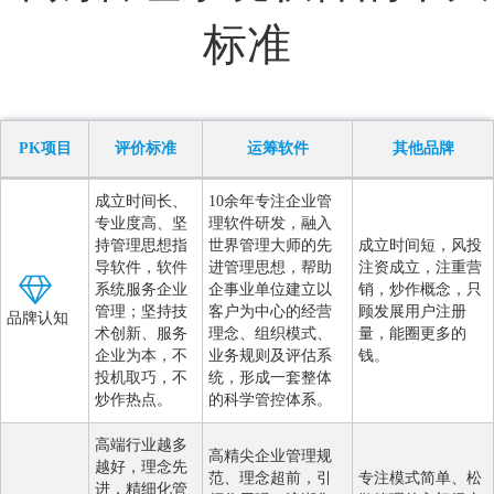
标准
PK项目
评价标准
运筹软件
其他品牌
成立时间长、
10余年专注企业管
专业度高、坚
理软件研发，融入
持管理思想指
世界管理大师的先
成立时间短，风投
导软件，软件
进管理思想，帮助
注资成立，注重营
系统服务企业
企事业单位建立以
销，炒作概念，只
管理；坚持技
客户为中心的经营
顾发展用户注册
品牌认知
术创新、服务
理念、组织模式、
量，能圈更多的
企业为本，不
业务规则及评估系
钱。
投机取巧，不
统，形成一套整体
炒作热点。
的科学管控体系。
高端行业越多
高精尖企业管理规
越好，理念先
范、理念超前，引
专注模式简单、松
进，精细化管