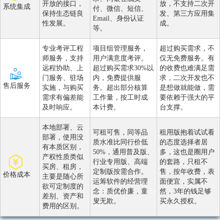
开放的接口，
放，不支持二次开
系统集成
付、微信、短信、
保持生态链良
发、第三方应用集
Email、身份认证
性发展。
成。
等。
专业考评工程
项目组管理服务，
超过购买需求，不
师服务，支持
用户满意度考评。
仅无免费服务。有
远程协助、上
超过购买需求30%以
的收费也难满足需
门服务、驻场
内，免费提供服
求，二次开发也不
售后服务
实施，与购买
务。超出部分核算
是想做就能做，需
需求有偏差能
工作量，按工时成
要依赖于强大的平
及时响应。
本计费。
台支撑。
本地部署、云
可租可售，同等品
租用版抱着试试看
部署，使用没
质水准比同行价低
的态度选择者居
有本质区别，
50%，通用普及版、
多，这也是圈用户
产权性质类似
行业专用版、高端
的套路，只租不
买房、租房，
定制版按需合作。
售，按年收费，表
价格成本
主要是随心所
运筹软件的经营理
面便宜，实属不
欲可定制度的
念：质优价廉，童
然，3年的钱足够
差别、资产和
叟无欺。
买永久授权。
费用的区别。