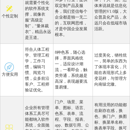
就需要个性化
双定制产品及服
体来说就是信息化
的软件系统支
务，我们坚信每个
管理的V1.0版，大
撑，就像衣
个性定制
企业都是独一无二
众普及化产品，永
服“高级定
的，互联网思维，
远只会在低端市场
制”，“量体裁
才是中国企业发展
活跃。
衣”，精品永远
根本。
是王道。
符合人体工程
8种色系，随心选
学、管理工程
过度美化，牺牲统
择，界面风格统
学，工作习
一，简单的东西为
一，适应设计潮
惯，编辑习
了体现丰富化，只
流，一看即会，触
惯、阅览习
能在表现形式上多
方便实用
类旁通，系统越是
惯，众多前沿
变花样，与管理方
高深，表现越要浅
客户、工程师
向南辕北辙。
显易懂。
验证优化。
门户、场景、菜
有用没用的功能都
企业所有管理
单、图标、语言、
在刷存在感，换
体系工具尽可
色系、表单、流
色、换门户、换图
能都纳入软件
程、字段、报表、
标、换菜单名称、
系统，全面抛
app、数据引用、公
换表单字段、换可