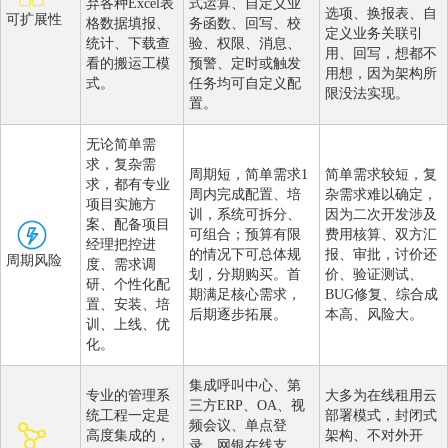
弃各种Excel表
式运算、自定义业
选项、换报表、自
可扩展性
格数据填报、
务函数、回写、校
定义业务关联引
统计、下载查
验、权限、消息、
用、回写，想都不
看的搬运工模
预警、定时或触发
用想，因为架构所
式。
任务均可自定义配
限没法实现。
置。
无论简单需
求，复杂需
周期短，简单需求1
简单需求较短，复
求，都有专业
周内完成配置、培
杂需求难以确定，
项目实施方
训，系统可拆分、
因为二次开发涉及
案、配备项目
可组合；预算有限
费用核算、双方汇
经理把控进
的情况下可总体规
报、审批，讨价还
周期风险
度、需求调
划，分期购买。首
价、验证测试、
研、个性化配
期满足核心需求，
BUG修复、综合成
置、安装、培
后期逐步拓展。
本高、风险大。
训、上线、优
化。
集成呼叫中心、第
专业的管理系
大多为在线租用云
三方ERP、OA、视
统工程一定是
部署模式，封闭式
频会议、单点登
高度集成的，
架构、不对外开
录、网银在线支