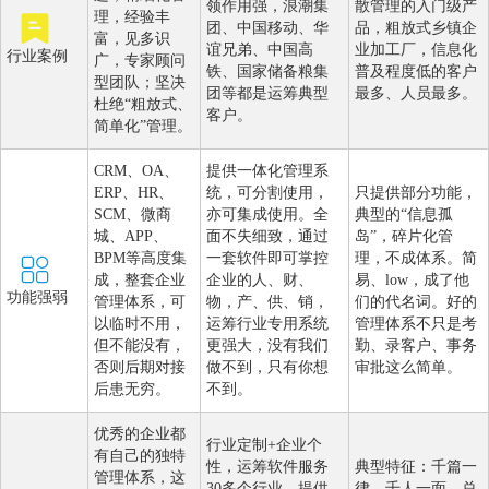
领作用强，浪潮集
散管理的入门级产
理，经验丰
团、中国移动、华
品，粗放式乡镇企
富，见多识
谊兄弟、中国高
业加工厂，信息化
行业案例
广，专家顾问
铁、国家储备粮集
普及程度低的客户
型团队；坚决
团等都是运筹典型
最多、人员最多。
杜绝“粗放式、
客户。
简单化”管理。
CRM、OA、
提供一体化管理系
ERP、HR、
统，可分割使用，
只提供部分功能，
SCM、微商
亦可集成使用。全
典型的“信息孤
城、APP、
面不失细致，通过
岛”，碎片化管
BPM等高度集
一套软件即可掌控
理，不成体系。简
成，整套企业
企业的人、财、
易、low，成了他
功能强弱
管理体系，可
物，产、供、销，
们的代名词。好的
以临时不用，
运筹行业专用系统
管理体系不只是考
但不能没有，
更强大，没有我们
勤、录客户、事务
否则后期对接
做不到，只有你想
审批这么简单。
后患无穷。
不到。
优秀的企业都
行业定制+企业个
有自己的独特
性，运筹软件服务
典型特征：千篇一
管理体系，这
30多个行业，提供
律，千人一面。总