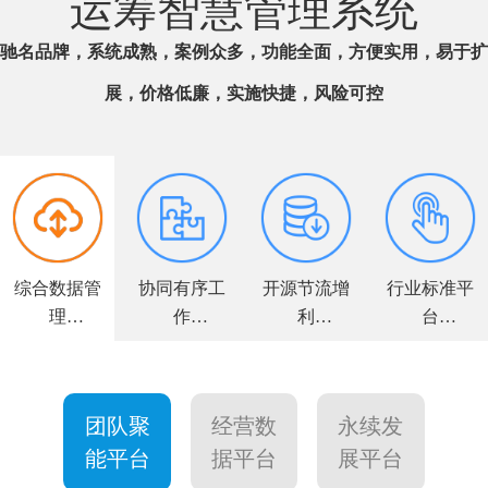
运筹智慧管理系统
驰名品牌，系统成熟，案例众多，功能全面，方便实用，易于扩
展，价格低廉，实施快捷，风险可控
综合数据管
协同有序工
开源节流增
行业标准平
理
作
利
台
全面解决方
高效敏捷运
力求客户满
个性量身定
案
营
意
制
团队聚
经营数
永续发
能平台
据平台
展平台