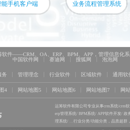
智能手机客户端
业务流程管理系统
软件——CRM、OA、ERP、BPM、APP，管理信息化
中国软件网
赛迪网
搜狐网
泡泡网
服务
管理理念
行业软件
区域软件
通用软
图4
网站地图5
网站地图6
网站地图7
网站
运筹软件有限公司专业从事
crm系统
/
crm
erp管理系统
/
BPM系统
/
APP软件开发
/
政
理系统
/ …
行业分类
/
功能分类
，品质超群