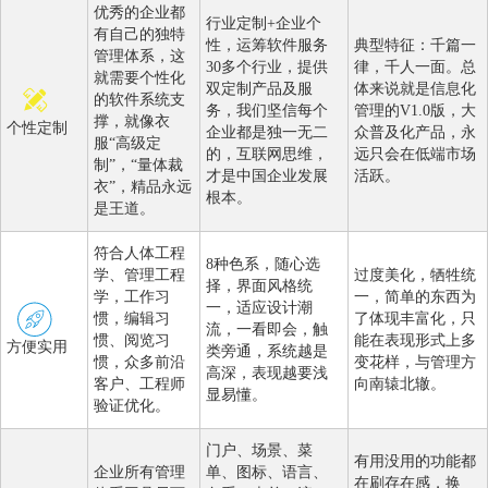
优秀的企业都
行业定制+企业个
有自己的独特
性，运筹软件服务
典型特征：千篇一
管理体系，这
30多个行业，提供
律，千人一面。总
就需要个性化
双定制产品及服
体来说就是信息化
的软件系统支
务，我们坚信每个
管理的V1.0版，大
撑，就像衣
个性定制
企业都是独一无二
众普及化产品，永
服“高级定
的，互联网思维，
远只会在低端市场
制”，“量体裁
才是中国企业发展
活跃。
衣”，精品永远
根本。
是王道。
符合人体工程
8种色系，随心选
学、管理工程
过度美化，牺牲统
择，界面风格统
学，工作习
一，简单的东西为
一，适应设计潮
惯，编辑习
了体现丰富化，只
流，一看即会，触
惯、阅览习
能在表现形式上多
方便实用
类旁通，系统越是
惯，众多前沿
变花样，与管理方
高深，表现越要浅
客户、工程师
向南辕北辙。
显易懂。
验证优化。
门户、场景、菜
有用没用的功能都
企业所有管理
单、图标、语言、
在刷存在感，换