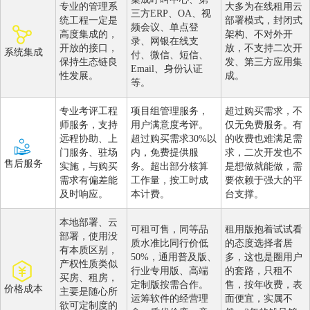
专业的管理系
大多为在线租用云
三方ERP、OA、视
统工程一定是
部署模式，封闭式
频会议、单点登
高度集成的，
架构、不对外开
录、网银在线支
开放的接口，
放，不支持二次开
系统集成
付、微信、短信、
保持生态链良
发、第三方应用集
Email、身份认证
性发展。
成。
等。
专业考评工程
项目组管理服务，
超过购买需求，不
师服务，支持
用户满意度考评。
仅无免费服务。有
远程协助、上
超过购买需求30%以
的收费也难满足需
门服务、驻场
内，免费提供服
求，二次开发也不
售后服务
实施，与购买
务。超出部分核算
是想做就能做，需
需求有偏差能
工作量，按工时成
要依赖于强大的平
及时响应。
本计费。
台支撑。
本地部署、云
可租可售，同等品
租用版抱着试试看
部署，使用没
质水准比同行价低
的态度选择者居
有本质区别，
50%，通用普及版、
多，这也是圈用户
产权性质类似
行业专用版、高端
的套路，只租不
买房、租房，
定制版按需合作。
售，按年收费，表
价格成本
主要是随心所
运筹软件的经营理
面便宜，实属不
欲可定制度的