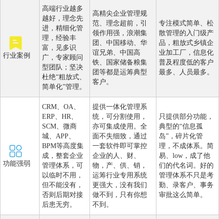
高端行业越多
高精尖企业管理规
越好，理念先
范、理念超前，引
专注模式简单、松
进，精细化管
领作用强，浪潮集
散管理的入门级产
理，经验丰
团、中国移动、华
品，粗放式乡镇企
富，见多识
谊兄弟、中国高
业加工厂，信息化
行业案例
广，专家顾问
铁、国家储备粮集
普及程度低的客户
型团队；坚决
团等都是运筹典型
最多、人员最多。
杜绝“粗放式、
客户。
简单化”管理。
CRM、OA、
提供一体化管理系
ERP、HR、
统，可分割使用，
只提供部分功能，
SCM、微商
亦可集成使用。全
典型的“信息孤
城、APP、
面不失细致，通过
岛”，碎片化管
BPM等高度集
一套软件即可掌控
理，不成体系。简
成，整套企业
企业的人、财、
易、low，成了他
功能强弱
管理体系，可
物，产、供、销，
们的代名词。好的
以临时不用，
运筹行业专用系统
管理体系不只是考
但不能没有，
更强大，没有我们
勤、录客户、事务
否则后期对接
做不到，只有你想
审批这么简单。
后患无穷。
不到。