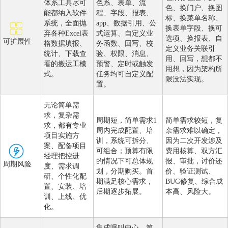
体系工具尽可
色系、表单、流
色、换门户、换图
能都纳入软件
程、字段、报表、
标、换菜单名称、
系统，全面抛
app、数据引用、公
换表单字段、换可
弃各种Excel表
式运算、自定义业
选项、换报表、自
可扩展性
格数据填报、
务函数、回写、校
定义业务关联引
统计、下载查
验、权限、消息、
用、回写，想都不
看的搬运工模
预警、定时或触发
用想，因为架构所
式。
任务均可自定义配
限没法实现。
置。
无论简单需
求，复杂需
周期短，简单需求1
简单需求较短，复
求，都有专业
周内完成配置、培
杂需求难以确定，
项目实施方
训，系统可拆分、
因为二次开发涉及
案、配备项目
可组合；预算有限
费用核算、双方汇
经理把控进
的情况下可总体规
报、审批，讨价还
周期风险
度、需求调
划，分期购买。首
价、验证测试、
研、个性化配
期满足核心需求，
BUG修复、综合成
置、安装、培
后期逐步拓展。
本高、风险大。
训、上线、优
化。
集成呼叫中心、第