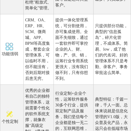
杜绝“粗放式、
客户。
简单化”管理。
CRM、OA、
提供一体化管理系
ERP、HR、
统，可分割使用，
只提供部分功能，
SCM、微商
亦可集成使用。全
典型的“信息孤
城、APP、
面不失细致，通过
岛”，碎片化管
BPM等高度集
一套软件即可掌控
理，不成体系。简
成，整套企业
企业的人、财、
易、low，成了他
功能强弱
管理体系，可
物，产、供、销，
们的代名词。好的
以临时不用，
运筹行业专用系统
管理体系不只是考
但不能没有，
更强大，没有我们
勤、录客户、事务
否则后期对接
做不到，只有你想
审批这么简单。
后患无穷。
不到。
优秀的企业都
行业定制+企业个
有自己的独特
性，运筹软件服务
典型特征：千篇一
管理体系，这
30多个行业，提供
律，千人一面。总
就需要个性化
双定制产品及服
体来说就是信息化
的软件系统支
务，我们坚信每个
管理的V1.0版，大
撑，就像衣
个性定制
企业都是独一无二
众普及化产品，永
服“高级定
的，互联网思维，
远只会在低端市场