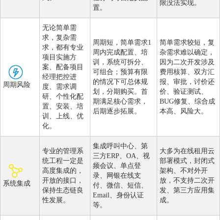
限没法实现。
置。
无论简单需
求，复杂需
周期短，简单需求1
简单需求较短，复
求，都有专业
周内完成配置、培
杂需求难以确定，
项目实施方
训，系统可拆分、
因为二次开发涉及
案、配备项目
可组合；预算有限
费用核算、双方汇
经理把控进
的情况下可总体规
报、审批，讨价还
周期风险
度、需求调
划，分期购买。首
价、验证测试、
研、个性化配
期满足核心需求，
BUG修复、综合成
置、安装、培
后期逐步拓展。
本高、风险大。
训、上线、优
化。
集成呼叫中心、第
专业的管理系
大多为在线租用云
三方ERP、OA、视
统工程一定是
部署模式，封闭式
频会议、单点登
高度集成的，
架构、不对外开
录、网银在线支
开放的接口，
放，不支持二次开
系统集成
付、微信、短信、
保持生态链良
发、第三方应用集
Email、身份认证
性发展。
成。
等。