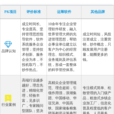
PK项目
评价标准
运筹软件
其他品牌
成立时间长、
10余年专注企业管
专业度高、坚
理软件研发，融入
持管理思想指
世界管理大师的先
成立时间短，风投
导软件，软件
进管理思想，帮助
注资成立，注重营
系统服务企业
企事业单位建立以
销，炒作概念，只
管理；坚持技
客户为中心的经营
顾发展用户注册
品牌认知
术创新、服务
理念、组织模式、
量，能圈更多的
企业为本，不
业务规则及评估系
钱。
投机取巧，不
统，形成一套整体
炒作热点。
的科学管控体系。
高端行业越多
高精尖企业管理规
越好，理念先
范、理念超前，引
专注模式简单、松
进，精细化管
领作用强，浪潮集
散管理的入门级产
理，经验丰
团、中国移动、华
品，粗放式乡镇企
富，见多识
谊兄弟、中国高
业加工厂，信息化
行业案例
广，专家顾问
铁、国家储备粮集
普及程度低的客户
型团队；坚决
团等都是运筹典型
最多、人员最多。