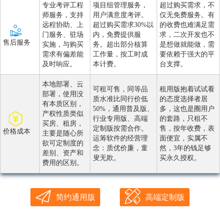
专业考评工程
项目组管理服务，
超过购买需求，不
师服务，支持
用户满意度考评。
仅无免费服务。有
远程协助、上
超过购买需求30%以
的收费也难满足需
门服务、驻场
内，免费提供服
求，二次开发也不
售后服务
实施，与购买
务。超出部分核算
是想做就能做，需
需求有偏差能
工作量，按工时成
要依赖于强大的平
及时响应。
本计费。
台支撑。
本地部署、云
可租可售，同等品
租用版抱着试试看
部署，使用没
质水准比同行价低
的态度选择者居
有本质区别，
50%，通用普及版、
多，这也是圈用户
产权性质类似
行业专用版、高端
的套路，只租不
买房、租房，
定制版按需合作。
售，按年收费，表
价格成本
主要是随心所
运筹软件的经营理
面便宜，实属不
欲可定制度的
念：质优价廉，童
然，3年的钱足够
差别、资产和
叟无欺。
买永久授权。
费用的区别。
简约通用版
高端定制版