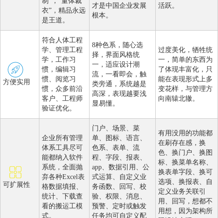
制”，“量体裁
才是中国企业发展
活跃。
衣”，精品永远
根本。
是王道。
符合人体工程
8种色系，随心选
学、管理工程
过度美化，牺牲统
择，界面风格统
学，工作习
一，简单的东西为
一，适应设计潮
惯，编辑习
了体现丰富化，只
流，一看即会，触
惯、阅览习
能在表现形式上多
方便实用
类旁通，系统越是
惯，众多前沿
变花样，与管理方
高深，表现越要浅
客户、工程师
向南辕北辙。
显易懂。
验证优化。
门户、场景、菜
有用没用的功能都
企业所有管理
单、图标、语言、
在刷存在感，换
体系工具尽可
色系、表单、流
色、换门户、换图
能都纳入软件
程、字段、报表、
标、换菜单名称、
系统，全面抛
app、数据引用、公
换表单字段、换可
弃各种Excel表
式运算、自定义业
选项、换报表、自
可扩展性
格数据填报、
务函数、回写、校
定义业务关联引
统计、下载查
验、权限、消息、
用、回写，想都不
看的搬运工模
预警、定时或触发
用想，因为架构所
式。
任务均可自定义配