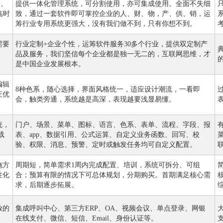
P、
提供一体化管理系统，可分割使用，亦可集成使用。全面不失细
临时
致，通过一套软件即可掌控企业的人、财、物，产、供、销，运
。
筹行业专用系统更强大，没有我们做不到，只有你想不到。
需要
行业定制+企业个性，运筹软件服务30多个行业，提供双定制产
品及服务，我们坚信每个企业都是独一无二的，互联网思维，才
是中国企业发展根本。
编辑
8种色系，随心选择，界面风格统一，适应设计潮流，一看即
证优
会，触类旁通，系统越是高深，表现越要浅显易懂。
统，
门户、场景、菜单、图标、语言、色系、表单、流程、字段、报
载
表、app、数据引用、公式运算、自定义业务函数、回写、校
验、权限、消息、预警、定时或触发任务均可自定义配置。
施方
周期短，简单需求1周内完成配置、培训，系统可拆分、可组
性化
合；预算有限的情况下可总体规划，分期购买。首期满足核心需
求，后期逐步拓展。
放的
集成呼叫中心、第三方ERP、OA、视频会议、单点登录、网银
在线支付、微信、短信、Email、身份认证等。