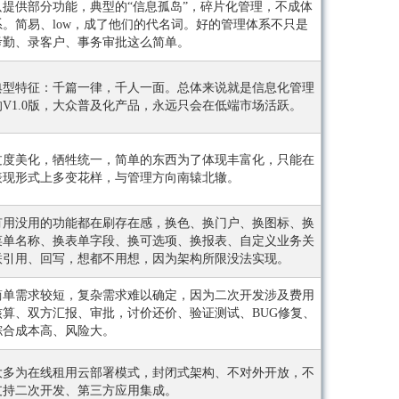
只提供部分功能，典型的“信息孤岛”，碎片化管理，不成体
系。简易、low，成了他们的代名词。好的管理体系不只是
考勤、录客户、事务审批这么简单。
典型特征：千篇一律，千人一面。总体来说就是信息化管理
的V1.0版，大众普及化产品，永远只会在低端市场活跃。
过度美化，牺牲统一，简单的东西为了体现丰富化，只能在
表现形式上多变花样，与管理方向南辕北辙。
有用没用的功能都在刷存在感，换色、换门户、换图标、换
菜单名称、换表单字段、换可选项、换报表、自定义业务关
联引用、回写，想都不用想，因为架构所限没法实现。
简单需求较短，复杂需求难以确定，因为二次开发涉及费用
核算、双方汇报、审批，讨价还价、验证测试、BUG修复、
综合成本高、风险大。
大多为在线租用云部署模式，封闭式架构、不对外开放，不
支持二次开发、第三方应用集成。