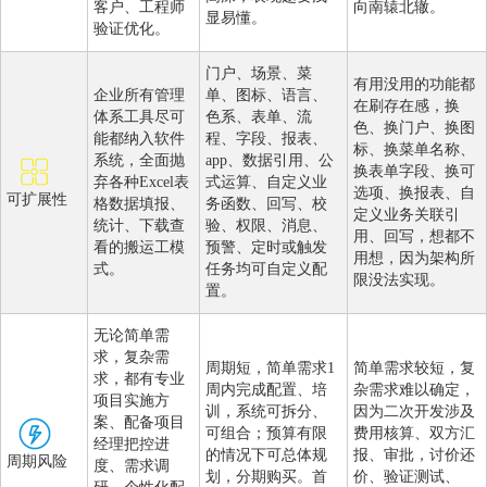
客户、工程师
向南辕北辙。
显易懂。
验证优化。
门户、场景、菜
有用没用的功能都
企业所有管理
单、图标、语言、
在刷存在感，换
体系工具尽可
色系、表单、流
色、换门户、换图
能都纳入软件
程、字段、报表、
标、换菜单名称、
系统，全面抛
app、数据引用、公
换表单字段、换可
弃各种Excel表
式运算、自定义业
选项、换报表、自
可扩展性
格数据填报、
务函数、回写、校
定义业务关联引
统计、下载查
验、权限、消息、
用、回写，想都不
看的搬运工模
预警、定时或触发
用想，因为架构所
式。
任务均可自定义配
限没法实现。
置。
无论简单需
求，复杂需
周期短，简单需求1
简单需求较短，复
求，都有专业
周内完成配置、培
杂需求难以确定，
项目实施方
训，系统可拆分、
因为二次开发涉及
案、配备项目
可组合；预算有限
费用核算、双方汇
经理把控进
的情况下可总体规
报、审批，讨价还
周期风险
度、需求调
划，分期购买。首
价、验证测试、