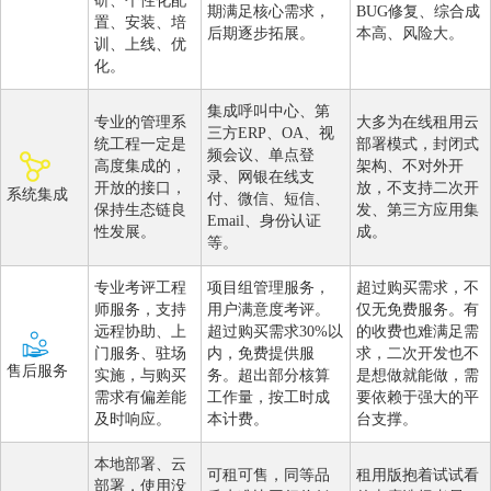
研、个性化配
期满足核心需求，
BUG修复、综合成
置、安装、培
后期逐步拓展。
本高、风险大。
训、上线、优
化。
集成呼叫中心、第
专业的管理系
大多为在线租用云
三方ERP、OA、视
统工程一定是
部署模式，封闭式
频会议、单点登
高度集成的，
架构、不对外开
录、网银在线支
开放的接口，
放，不支持二次开
系统集成
付、微信、短信、
保持生态链良
发、第三方应用集
Email、身份认证
性发展。
成。
等。
专业考评工程
项目组管理服务，
超过购买需求，不
师服务，支持
用户满意度考评。
仅无免费服务。有
远程协助、上
超过购买需求30%以
的收费也难满足需
门服务、驻场
内，免费提供服
求，二次开发也不
售后服务
实施，与购买
务。超出部分核算
是想做就能做，需
需求有偏差能
工作量，按工时成
要依赖于强大的平
及时响应。
本计费。
台支撑。
本地部署、云
可租可售，同等品
租用版抱着试试看
部署，使用没