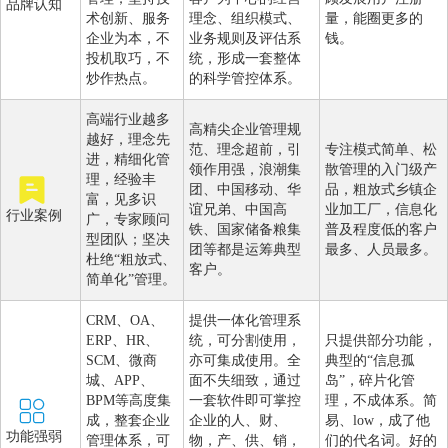
品牌认知
术创新、服务
理念、组织模式、
量，能圈更多的
企业为本，不
业务规则及评估系
钱。
投机取巧，不
统，形成一套整体
炒作热点。
的科学管控体系。
高端行业越多
高精尖企业管理规
越好，理念先
范、理念超前，引
专注模式简单、松
进，精细化管
领作用强，浪潮集
散管理的入门级产
理，经验丰
团、中国移动、华
品，粗放式乡镇企
富，见多识
谊兄弟、中国高
业加工厂，信息化
行业案例
广，专家顾问
铁、国家储备粮集
普及程度低的客户
型团队；坚决
团等都是运筹典型
最多、人员最多。
杜绝“粗放式、
客户。
简单化”管理。
CRM、OA、
提供一体化管理系
ERP、HR、
统，可分割使用，
只提供部分功能，
SCM、微商
亦可集成使用。全
典型的“信息孤
城、APP、
面不失细致，通过
岛”，碎片化管
BPM等高度集
一套软件即可掌控
理，不成体系。简
成，整套企业
企业的人、财、
易、low，成了他
功能强弱
管理体系，可
物，产、供、销，
们的代名词。好的