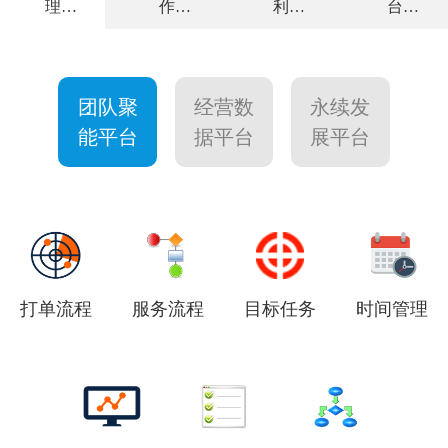
理
作
利
台
全面解决方
高效敏捷运
力求客户满
个性量身定
案
营
意
制
团队聚
经营数
永续发
能平台
据平台
展平台
打单流程
服务流程
目标任务
时间管理