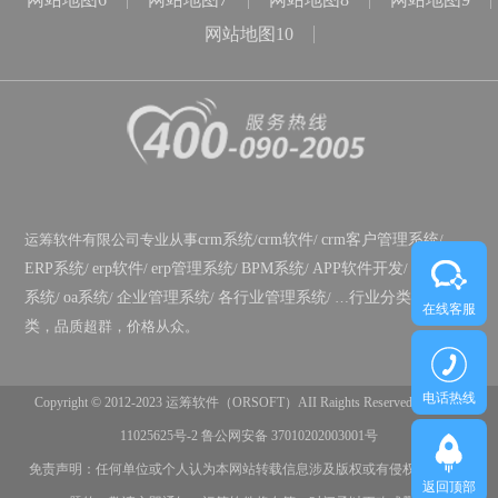
网站地图10
运筹软件有限公司专业从事
crm系统
/
crm软件
/
crm客户管理系统
/
ERP系统
/
erp软件
/
erp管理系统
/
BPM系统
/
APP软件开发
/
政务OA
系统
/
oa系统
/
企业管理系统
/
各行业管理系统
/ …
行业分类
/
功能分
在线客服
类
，品质超群，价格从众。
电话热线
Copyright © 2012-2023 运筹软件（ORSOFT）AII Raights Reserved
鲁ICP备
11025625号-2
鲁公网安备 37010202003001号
免责声明：任何单位或个人认为本网站转载信息涉及版权或有侵权嫌疑等问
返回顶部