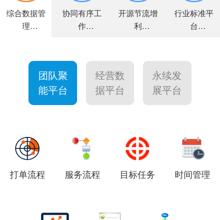
综合数据管
协同有序工
开源节流增
行业标准平
理
作
利
台
全面解决方
高效敏捷运
力求客户满
个性量身定
案
营
意
制
团队聚
经营数
永续发
能平台
据平台
展平台
打单流程
服务流程
目标任务
时间管理