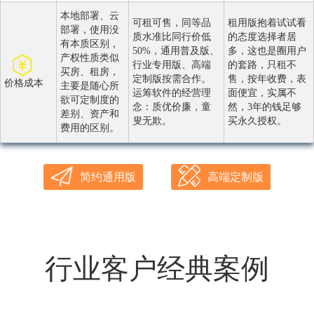
本地部署、云
可租可售，同等品
租用版抱着试试看
部署，使用没
质水准比同行价低
的态度选择者居
有本质区别，
50%，通用普及版、
多，这也是圈用户
产权性质类似
行业专用版、高端
的套路，只租不
买房、租房，
定制版按需合作。
售，按年收费，表
价格成本
主要是随心所
运筹软件的经营理
面便宜，实属不
欲可定制度的
念：质优价廉，童
然，3年的钱足够
差别、资产和
叟无欺。
买永久授权。
费用的区别。
简约通用版
高端定制版
行业客户经典案例