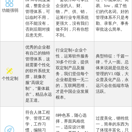
成，整套企业
企业的人、财、
易、low，成了他
功能强弱
管理体系，可
物，产、供、销，
们的代名词。好的
以临时不用，
运筹行业专用系统
管理体系不只是考
但不能没有，
更强大，没有我们
勤、录客户、事务
否则后期对接
做不到，只有你想
审批这么简单。
后患无穷。
不到。
优秀的企业都
行业定制+企业个
有自己的独特
性，运筹软件服务
典型特征：千篇一
管理体系，这
30多个行业，提供
律，千人一面。总
就需要个性化
双定制产品及服
体来说就是信息化
的软件系统支
务，我们坚信每个
管理的V1.0版，大
撑，就像衣
个性定制
企业都是独一无二
众普及化产品，永
服“高级定
的，互联网思维，
远只会在低端市场
制”，“量体裁
才是中国企业发展
活跃。
衣”，精品永远
根本。
是王道。
符合人体工程
8种色系，随心选
学、管理工程
过度美化，牺牲统
择，界面风格统
学，工作习
一，简单的东西为
一，适应设计潮
惯，编辑习
了体现丰富化，只