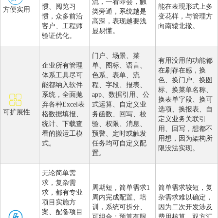
流，一看即会，触
惯、阅览习
能在表现形式上多
方便实用
类旁通，系统越是
惯，众多前沿
变花样，与管理方
高深，表现越要浅
客户、工程师
向南辕北辙。
显易懂。
验证优化。
门户、场景、菜
有用没用的功能都
企业所有管理
单、图标、语言、
在刷存在感，换
体系工具尽可
色系、表单、流
色、换门户、换图
能都纳入软件
程、字段、报表、
标、换菜单名称、
系统，全面抛
app、数据引用、公
换表单字段、换可
弃各种Excel表
式运算、自定义业
选项、换报表、自
可扩展性
格数据填报、
务函数、回写、校
定义业务关联引
统计、下载查
验、权限、消息、
用、回写，想都不
看的搬运工模
预警、定时或触发
用想，因为架构所
式。
任务均可自定义配
限没法实现。
置。
无论简单需
求，复杂需
周期短，简单需求1
简单需求较短，复
求，都有专业
周内完成配置、培
杂需求难以确定，
项目实施方
训，系统可拆分、
因为二次开发涉及
案、配备项目
可组合；预算有限
费用核算、双方汇