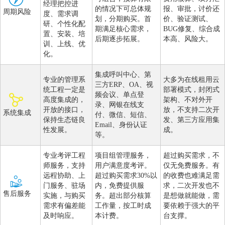
经理把控进
的情况下可总体规
报、审批，讨价还
周期风险
度、需求调
划，分期购买。首
价、验证测试、
研、个性化配
期满足核心需求，
BUG修复、综合成
置、安装、培
后期逐步拓展。
本高、风险大。
训、上线、优
化。
集成呼叫中心、第
专业的管理系
大多为在线租用云
三方ERP、OA、视
统工程一定是
部署模式，封闭式
频会议、单点登
高度集成的，
架构、不对外开
录、网银在线支
开放的接口，
放，不支持二次开
系统集成
付、微信、短信、
保持生态链良
发、第三方应用集
Email、身份认证
性发展。
成。
等。
专业考评工程
项目组管理服务，
超过购买需求，不
师服务，支持
用户满意度考评。
仅无免费服务。有
远程协助、上
超过购买需求30%以
的收费也难满足需
门服务、驻场
内，免费提供服
求，二次开发也不
售后服务
实施，与购买
务。超出部分核算
是想做就能做，需
需求有偏差能
工作量，按工时成
要依赖于强大的平
及时响应。
本计费。
台支撑。