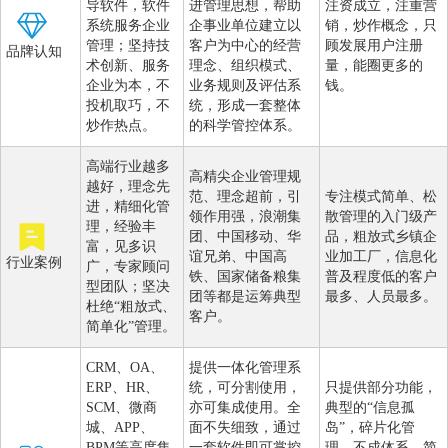
导软件，软件
进管理思想，帮助
注资成立，注重营
系统服务企业
企事业单位建立以
销，炒作概念，只
管理；坚持技
客户为中心的经营
顾发展用户注册
品牌认知
术创新、服务
理念、组织模式、
量，能圈更多的
企业为本，不
业务规则及评估系
钱。
投机取巧，不
统，形成一套整体
炒作热点。
的科学管控体系。
高端行业越多
高精尖企业管理规
越好，理念先
范、理念超前，引
专注模式简单、松
进，精细化管
领作用强，浪潮集
散管理的入门级产
理，经验丰
团、中国移动、华
品，粗放式乡镇企
富，见多识
谊兄弟、中国高
业加工厂，信息化
行业案例
广，专家顾问
铁、国家储备粮集
普及程度低的客户
型团队；坚决
团等都是运筹典型
最多、人员最多。
杜绝“粗放式、
客户。
简单化”管理。
CRM、OA、
提供一体化管理系
ERP、HR、
统，可分割使用，
只提供部分功能，
SCM、微商
亦可集成使用。全
典型的“信息孤
城、APP、
面不失细致，通过
岛”，碎片化管
BPM等高度集
一套软件即可掌控
理，不成体系。简