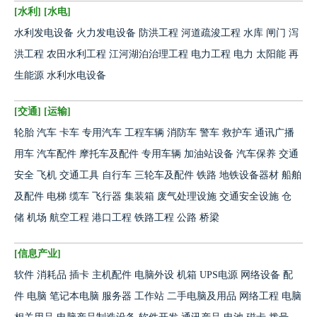
[
水利
] [
水电
]
水利发电设备
火力发电设备
防洪工程
河道疏浚工程
水库
闸门
泻
洪工程
农田水利工程
江河湖泊治理工程
电力工程
电力
太阳能
再
生能源
水利水电设备
[
交通
] [
运输
]
轮胎
汽车
卡车
专用汽车
工程车辆
消防车
警车
救护车
通讯广播
用车
汽车配件
摩托车及配件
专用车辆
加油站设备
汽车保养
交通
安全
飞机
交通工具
自行车
三轮车及配件
铁路
地铁设备器材
船舶
及配件
电梯
缆车
飞行器
集装箱
废气处理设施
交通安全设施
仓
储
机场
航空工程
港口工程
铁路工程
公路
桥梁
[
信息产业
]
软件
消耗品
插卡
主机配件
电脑外设
机箱
UPS电源
网络设备
配
件
电脑
笔记本电脑
服务器
工作站
二手电脑及用品
网络工程
电脑