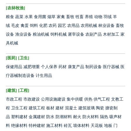
[
农林牧渔
]
粮食
蔬菜
水果
食用菌
烟草
家禽
畜牧
牲畜
养殖
动物
羽绒
羊
绒
毛皮
禽蛋
饲料
化肥
农药
园艺
农用品
农用机械
林业设备
畜牧
设备
渔业设备
粮油机械
饲料机械
屠宰设备
农副产品
木材加工
家
具机械
[
医药
] [
卫生
]
保健用品
减肥增重
个人保养
药材
康复产品
制药设备
医疗器械
医
疗器械制造设备
计生用品
[
建筑
] [
工程
]
市政工程
市政建设
公用设施建设
集中供暖
供热
供气工程
文教工
程
卫生工程
建筑工程
板材
建材
混凝土
建筑玻璃
陶瓷
搪瓷制
品
塑料建材
金属建材
防水
防潮材料
耐火
防火材料
隔热
吸声材
料
绝缘材料
特种建材
施工材料
砖瓦
墙体材料
天花板
地板
门