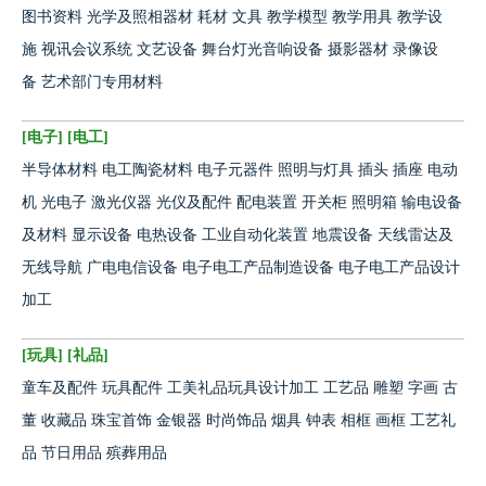
图书资料
光学及照相器材
耗材
文具
教学模型
教学用具
教学设
施
视讯会议系统
文艺设备
舞台灯光音响设备
摄影器材
录像设
备
艺术部门专用材料
[
电子
] [
电工
]
半导体材料
电工陶瓷材料
电子元器件
照明与灯具
插头
插座
电动
机
光电子
激光仪器
光仪及配件
配电装置
开关柜
照明箱
输电设备
及材料
显示设备
电热设备
工业自动化装置
地震设备
天线雷达及
无线导航
广电电信设备
电子电工产品制造设备
电子电工产品设计
加工
[
玩具
] [
礼品
]
童车及配件
玩具配件
工美礼品玩具设计加工
工艺品
雕塑
字画
古
董
收藏品
珠宝首饰
金银器
时尚饰品
烟具
钟表
相框
画框
工艺礼
品
节日用品
殡葬用品