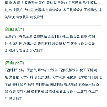
窗
壁纸
锁具
装饰五金
管件
管材
厨房设施
卫浴设施
涂料
胶粘
剂
作业保护
活动房
搬运机械
建筑设备
木工机械设备
工程承包
建
筑装潢
装修装饰
建筑设计
[
冶金
] [
矿产
]
金属矿产
有色金属
金属制品
合金制品
稀土
铁合金
钢铁
铸锻
件
金属丝网
粉末冶金
磁性材料
废金属
矿产
矿业设备
冶金设
备
管板制造设备
冶炼加工
[
石油
] [
化工
]
石油制品
煤矿
天然气
煤气矿业设备
石油机械设备
化工原料
树
脂
聚合物
化学纤维
食品添加剂
化学试剂
催化剂
化学助剂
日用化
学品
香料
染料
颜料
塑料制品
橡胶制品
玻璃制品
实验室用品
仪
器
仪表
塑料机械
橡胶机械
玻璃机械
化工设备
化工废料
化工产
品
设计加工