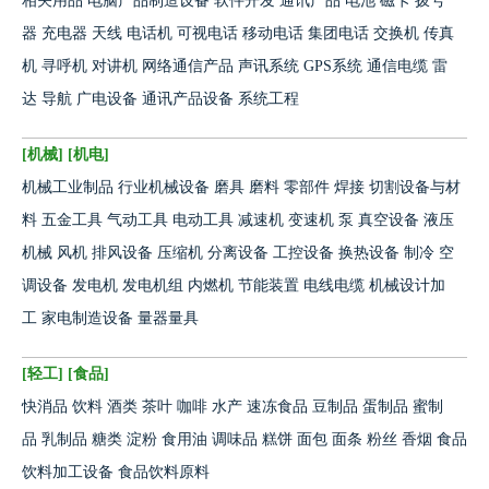
相关用品
电脑产品制造设备
软件开发
通讯产品
电池
磁卡
拨号
器
充电器
天线
电话机
可视电话
移动电话
集团电话
交换机
传真
机
寻呼机
对讲机
网络通信产品
声讯系统
GPS系统
通信电缆
雷
达
导航
广电设备
通讯产品设备
系统工程
[
机械
] [
机电
]
机械工业制品
行业机械设备
磨具
磨料
零部件
焊接
切割设备与材
料
五金工具
气动工具
电动工具
减速机
变速机
泵
真空设备
液压
机械
风机
排风设备
压缩机
分离设备
工控设备
换热设备
制冷
空
调设备
发电机
发电机组
内燃机
节能装置
电线电缆
机械设计加
工
家电制造设备
量器量具
[
轻工
] [
食品
]
快消品
饮料
酒类
茶叶
咖啡
水产
速冻食品
豆制品
蛋制品
蜜制
品
乳制品
糖类
淀粉
食用油
调味品
糕饼
面包
面条
粉丝
香烟
食品
饮料加工设备
食品饮料原料