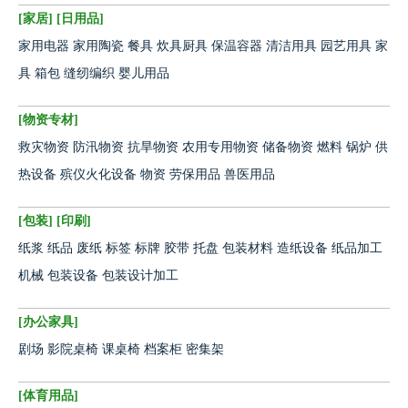
[
家居
] [
日用品
]
家用电器
家用陶瓷
餐具
炊具厨具
保温容器
清洁用具
园艺用具
家
具
箱包
缝纫编织
婴儿用品
[
物资专材
]
救灾物资
防汛物资
抗旱物资
农用专用物资
储备物资
燃料
锅炉
供
热设备
殡仪火化设备
物资
劳保用品
兽医用品
[
包装
] [
印刷
]
纸浆
纸品
废纸
标签
标牌
胶带
托盘
包装材料
造纸设备
纸品加工
机械
包装设备
包装设计加工
[
办公家具
]
剧场
影院桌椅
课桌椅
档案柜
密集架
[
体育用品
]