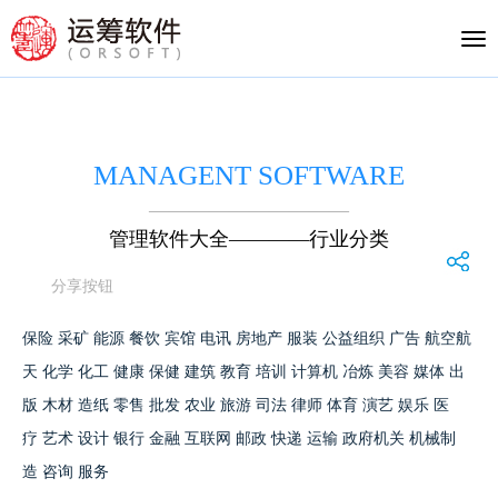
Tog
nav
MANAGENT SOFTWARE
——————————
管理软件大全————行业分类
分享按钮
保险
采矿
能源
餐饮
宾馆
电讯
房地产
服装
公益组织
广告
航空航
天
化学
化工
健康
保健
建筑
教育
培训
计算机
冶炼
美容
媒体
出
版
木材
造纸
零售
批发
农业
旅游
司法
律师
体育
演艺
娱乐
医
疗
艺术
设计
银行
金融
互联网
邮政
快递
运输
政府机关
机械制
造
咨询
服务