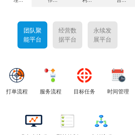
理
作
利
台
全面解决方
高效敏捷运
力求客户满
个性量身定
案
营
意
制
团队聚
经营数
永续发
能平台
据平台
展平台
打单流程
服务流程
目标任务
时间管理