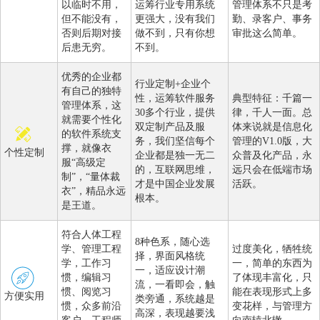
以临时不用，
运筹行业专用系统
管理体系不只是考
但不能没有，
更强大，没有我们
勤、录客户、事务
否则后期对接
做不到，只有你想
审批这么简单。
后患无穷。
不到。
优秀的企业都
行业定制+企业个
有自己的独特
性，运筹软件服务
典型特征：千篇一
管理体系，这
30多个行业，提供
律，千人一面。总
就需要个性化
双定制产品及服
体来说就是信息化
的软件系统支
务，我们坚信每个
管理的V1.0版，大
撑，就像衣
个性定制
企业都是独一无二
众普及化产品，永
服“高级定
的，互联网思维，
远只会在低端市场
制”，“量体裁
才是中国企业发展
活跃。
衣”，精品永远
根本。
是王道。
符合人体工程
8种色系，随心选
学、管理工程
过度美化，牺牲统
择，界面风格统
学，工作习
一，简单的东西为
一，适应设计潮
惯，编辑习
了体现丰富化，只
流，一看即会，触
惯、阅览习
能在表现形式上多
方便实用
类旁通，系统越是
惯，众多前沿
变花样，与管理方
高深，表现越要浅