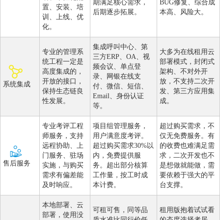
期满足核心需求，
BUG修复、综合成
置、安装、培
后期逐步拓展。
本高、风险大。
训、上线、优
化。
集成呼叫中心、第
专业的管理系
大多为在线租用云
三方ERP、OA、视
统工程一定是
部署模式，封闭式
频会议、单点登
高度集成的，
架构、不对外开
录、网银在线支
开放的接口，
放，不支持二次开
系统集成
付、微信、短信、
保持生态链良
发、第三方应用集
Email、身份认证
性发展。
成。
等。
专业考评工程
项目组管理服务，
超过购买需求，不
师服务，支持
用户满意度考评。
仅无免费服务。有
远程协助、上
超过购买需求30%以
的收费也难满足需
门服务、驻场
内，免费提供服
求，二次开发也不
售后服务
实施，与购买
务。超出部分核算
是想做就能做，需
需求有偏差能
工作量，按工时成
要依赖于强大的平
及时响应。
本计费。
台支撑。
本地部署、云
可租可售，同等品
租用版抱着试试看
部署，使用没
质水准比同行价低
的态度选择者居