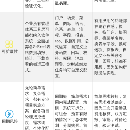
客户、工程师
向南辕北辙。
显易懂。
验证优化。
门户、场景、菜
有用没用的功能都
企业所有管理
单、图标、语言、
在刷存在感，换
体系工具尽可
色系、表单、流
色、换门户、换图
能都纳入软件
程、字段、报表、
标、换菜单名称、
系统，全面抛
app、数据引用、公
换表单字段、换可
弃各种Excel表
式运算、自定义业
选项、换报表、自
可扩展性
格数据填报、
务函数、回写、校
定义业务关联引
统计、下载查
验、权限、消息、
用、回写，想都不
看的搬运工模
预警、定时或触发
用想，因为架构所
式。
任务均可自定义配
限没法实现。
置。
无论简单需
求，复杂需
周期短，简单需求1
简单需求较短，复
求，都有专业
周内完成配置、培
杂需求难以确定，
项目实施方
训，系统可拆分、
因为二次开发涉及
案、配备项目
可组合；预算有限
费用核算、双方汇
经理把控进
的情况下可总体规
报、审批，讨价还
周期风险
度、需求调
划，分期购买。首
价、验证测试、
研、个性化配