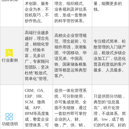
术创新、服务
理念、组织模式、
量，能圈更多的
企业为本，不
业务规则及评估系
钱。
投机取巧，不
统，形成一套整体
炒作热点。
的科学管控体系。
高端行业越多
高精尖企业管理规
越好，理念先
范、理念超前，引
专注模式简单、松
进，精细化管
领作用强，浪潮集
散管理的入门级产
理，经验丰
团、中国移动、华
品，粗放式乡镇企
富，见多识
谊兄弟、中国高
业加工厂，信息化
行业案例
广，专家顾问
铁、国家储备粮集
普及程度低的客户
型团队；坚决
团等都是运筹典型
最多、人员最多。
杜绝“粗放式、
客户。
简单化”管理。
CRM、OA、
提供一体化管理系
ERP、HR、
统，可分割使用，
只提供部分功能，
SCM、微商
亦可集成使用。全
典型的“信息孤
城、APP、
面不失细致，通过
岛”，碎片化管
BPM等高度集
一套软件即可掌控
理，不成体系。简
成，整套企业
企业的人、财、
易、low，成了他
功能强弱
管理体系，可
物，产、供、销，
们的代名词。好的