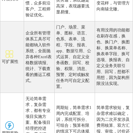
类旁通，系统越是
惯，众多前沿
变花样，与管理方
高深，表现越要浅
客户、工程师
向南辕北辙。
显易懂。
验证优化。
门户、场景、菜
有用没用的功能都
企业所有管理
单、图标、语言、
在刷存在感，换
体系工具尽可
色系、表单、流
色、换门户、换图
能都纳入软件
程、字段、报表、
标、换菜单名称、
系统，全面抛
app、数据引用、公
换表单字段、换可
弃各种Excel表
式运算、自定义业
选项、换报表、自
可扩展性
格数据填报、
务函数、回写、校
定义业务关联引
统计、下载查
验、权限、消息、
用、回写，想都不
看的搬运工模
预警、定时或触发
用想，因为架构所
式。
任务均可自定义配
限没法实现。
置。
无论简单需
求，复杂需
周期短，简单需求1
简单需求较短，复
求，都有专业
周内完成配置、培
杂需求难以确定，
项目实施方
训，系统可拆分、
因为二次开发涉及
案、配备项目
可组合；预算有限
费用核算、双方汇
经理把控进
的情况下可总体规
报、审批，讨价还