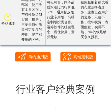
可租可售，同等品
租用版抱着试试看
部署，使用没
质水准比同行价低
的态度选择者居
有本质区别，
50%，通用普及版、
多，这也是圈用户
产权性质类似
行业专用版、高端
的套路，只租不
买房、租房，
定制版按需合作。
售，按年收费，表
价格成本
主要是随心所
运筹软件的经营理
面便宜，实属不
欲可定制度的
念：质优价廉，童
然，3年的钱足够
差别、资产和
叟无欺。
买永久授权。
费用的区别。
简约通用版
高端定制版
行业客户经典案例