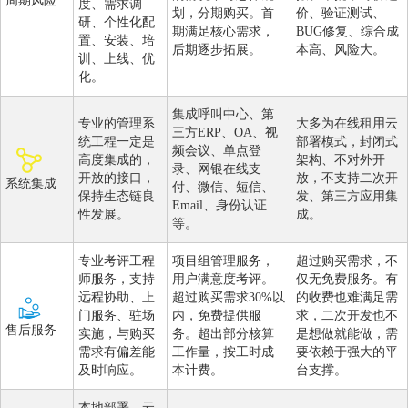
周期风险
度、需求调
划，分期购买。首
价、验证测试、
研、个性化配
期满足核心需求，
BUG修复、综合成
置、安装、培
后期逐步拓展。
本高、风险大。
训、上线、优
化。
集成呼叫中心、第
专业的管理系
大多为在线租用云
三方ERP、OA、视
统工程一定是
部署模式，封闭式
频会议、单点登
高度集成的，
架构、不对外开
录、网银在线支
开放的接口，
放，不支持二次开
系统集成
付、微信、短信、
保持生态链良
发、第三方应用集
Email、身份认证
性发展。
成。
等。
专业考评工程
项目组管理服务，
超过购买需求，不
师服务，支持
用户满意度考评。
仅无免费服务。有
远程协助、上
超过购买需求30%以
的收费也难满足需
门服务、驻场
内，免费提供服
求，二次开发也不
售后服务
实施，与购买
务。超出部分核算
是想做就能做，需
需求有偏差能
工作量，按工时成
要依赖于强大的平
及时响应。
本计费。
台支撑。
本地部署、云