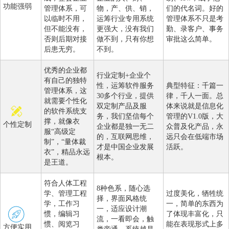
功能强弱
管理体系，可
物，产、供、销，
们的代名词。好的
以临时不用，
运筹行业专用系统
管理体系不只是考
但不能没有，
更强大，没有我们
勤、录客户、事务
否则后期对接
做不到，只有你想
审批这么简单。
后患无穷。
不到。
优秀的企业都
行业定制+企业个
有自己的独特
性，运筹软件服务
典型特征：千篇一
管理体系，这
30多个行业，提供
律，千人一面。总
就需要个性化
双定制产品及服
体来说就是信息化
的软件系统支
务，我们坚信每个
管理的V1.0版，大
撑，就像衣
个性定制
企业都是独一无二
众普及化产品，永
服“高级定
的，互联网思维，
远只会在低端市场
制”，“量体裁
才是中国企业发展
活跃。
衣”，精品永远
根本。
是王道。
符合人体工程
8种色系，随心选
学、管理工程
过度美化，牺牲统
择，界面风格统
学，工作习
一，简单的东西为
一，适应设计潮
惯，编辑习
了体现丰富化，只
流，一看即会，触
惯、阅览习
能在表现形式上多
方便实用