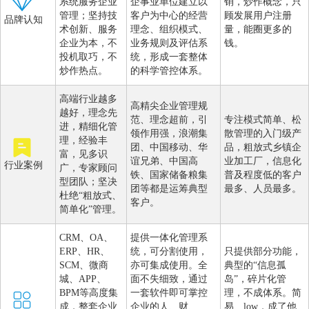
系统服务企业
企事业单位建立以
销，炒作概念，只
管理；坚持技
客户为中心的经营
顾发展用户注册
品牌认知
术创新、服务
理念、组织模式、
量，能圈更多的
企业为本，不
业务规则及评估系
钱。
投机取巧，不
统，形成一套整体
炒作热点。
的科学管控体系。
高端行业越多
高精尖企业管理规
越好，理念先
范、理念超前，引
专注模式简单、松
进，精细化管
领作用强，浪潮集
散管理的入门级产
理，经验丰
团、中国移动、华
品，粗放式乡镇企
富，见多识
谊兄弟、中国高
业加工厂，信息化
行业案例
广，专家顾问
铁、国家储备粮集
普及程度低的客户
型团队；坚决
团等都是运筹典型
最多、人员最多。
杜绝“粗放式、
客户。
简单化”管理。
CRM、OA、
提供一体化管理系
ERP、HR、
统，可分割使用，
只提供部分功能，
SCM、微商
亦可集成使用。全
典型的“信息孤
城、APP、
面不失细致，通过
岛”，碎片化管
BPM等高度集
一套软件即可掌控
理，不成体系。简
成，整套企业
企业的人、财、
易、low，成了他