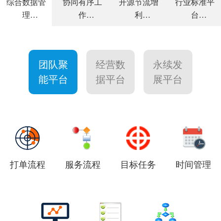
综合数据管
协同有序工
开源节流增
行业标准平
理
作
利
台
全面解决方
高效敏捷运
力求客户满
个性量身定
案
营
意
制
团队聚
经营数
永续发
能平台
据平台
展平台
打单流程
服务流程
目标任务
时间管理