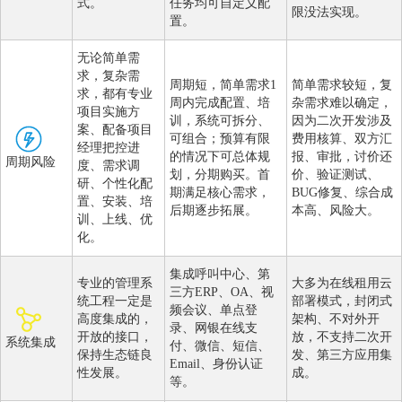
式。
任务均可自定义配
限没法实现。
置。
无论简单需
求，复杂需
周期短，简单需求1
简单需求较短，复
求，都有专业
周内完成配置、培
杂需求难以确定，
项目实施方
训，系统可拆分、
因为二次开发涉及
案、配备项目
可组合；预算有限
费用核算、双方汇
经理把控进
的情况下可总体规
报、审批，讨价还
周期风险
度、需求调
划，分期购买。首
价、验证测试、
研、个性化配
期满足核心需求，
BUG修复、综合成
置、安装、培
后期逐步拓展。
本高、风险大。
训、上线、优
化。
集成呼叫中心、第
专业的管理系
大多为在线租用云
三方ERP、OA、视
统工程一定是
部署模式，封闭式
频会议、单点登
高度集成的，
架构、不对外开
录、网银在线支
开放的接口，
放，不支持二次开
系统集成
付、微信、短信、
保持生态链良
发、第三方应用集
Email、身份认证
性发展。
成。
等。