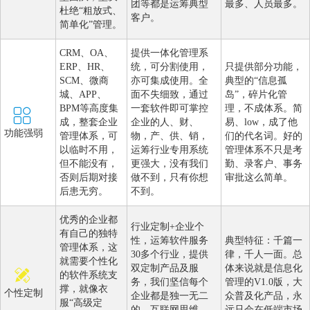
团等都是运筹典型
最多、人员最多。
杜绝“粗放式、
客户。
简单化”管理。
CRM、OA、
提供一体化管理系
ERP、HR、
统，可分割使用，
只提供部分功能，
SCM、微商
亦可集成使用。全
典型的“信息孤
城、APP、
面不失细致，通过
岛”，碎片化管
BPM等高度集
一套软件即可掌控
理，不成体系。简
成，整套企业
企业的人、财、
易、low，成了他
功能强弱
管理体系，可
物，产、供、销，
们的代名词。好的
以临时不用，
运筹行业专用系统
管理体系不只是考
但不能没有，
更强大，没有我们
勤、录客户、事务
否则后期对接
做不到，只有你想
审批这么简单。
后患无穷。
不到。
优秀的企业都
行业定制+企业个
有自己的独特
性，运筹软件服务
典型特征：千篇一
管理体系，这
30多个行业，提供
律，千人一面。总
就需要个性化
双定制产品及服
体来说就是信息化
的软件系统支
务，我们坚信每个
管理的V1.0版，大
撑，就像衣
个性定制
企业都是独一无二
众普及化产品，永
服“高级定
的，互联网思维，
远只会在低端市场