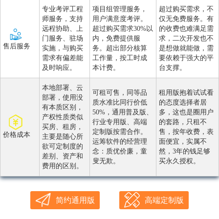
专业考评工程
项目组管理服务，
超过购买需求，不
师服务，支持
用户满意度考评。
仅无免费服务。有
远程协助、上
超过购买需求30%以
的收费也难满足需
门服务、驻场
内，免费提供服
求，二次开发也不
售后服务
实施，与购买
务。超出部分核算
是想做就能做，需
需求有偏差能
工作量，按工时成
要依赖于强大的平
及时响应。
本计费。
台支撑。
本地部署、云
可租可售，同等品
租用版抱着试试看
部署，使用没
质水准比同行价低
的态度选择者居
有本质区别，
50%，通用普及版、
多，这也是圈用户
产权性质类似
行业专用版、高端
的套路，只租不
买房、租房，
定制版按需合作。
售，按年收费，表
价格成本
主要是随心所
运筹软件的经营理
面便宜，实属不
欲可定制度的
念：质优价廉，童
然，3年的钱足够
差别、资产和
叟无欺。
买永久授权。
费用的区别。
简约通用版
高端定制版