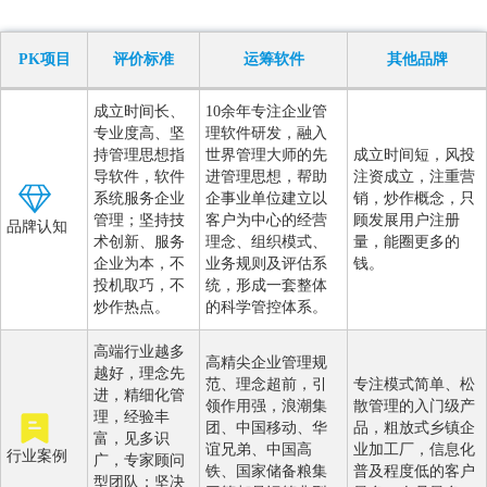
PK项目
评价标准
运筹软件
其他品牌
成立时间长、
10余年专注企业管
专业度高、坚
理软件研发，融入
持管理思想指
世界管理大师的先
成立时间短，风投
导软件，软件
进管理思想，帮助
注资成立，注重营
系统服务企业
企事业单位建立以
销，炒作概念，只
管理；坚持技
客户为中心的经营
顾发展用户注册
品牌认知
术创新、服务
理念、组织模式、
量，能圈更多的
企业为本，不
业务规则及评估系
钱。
投机取巧，不
统，形成一套整体
炒作热点。
的科学管控体系。
高端行业越多
高精尖企业管理规
越好，理念先
范、理念超前，引
专注模式简单、松
进，精细化管
领作用强，浪潮集
散管理的入门级产
理，经验丰
团、中国移动、华
品，粗放式乡镇企
富，见多识
谊兄弟、中国高
业加工厂，信息化
行业案例
广，专家顾问
铁、国家储备粮集
普及程度低的客户
型团队；坚决