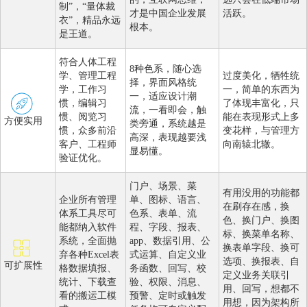
制”，“量体裁
才是中国企业发展
活跃。
衣”，精品永远
根本。
是王道。
符合人体工程
8种色系，随心选
学、管理工程
过度美化，牺牲统
择，界面风格统
学，工作习
一，简单的东西为
一，适应设计潮
惯，编辑习
了体现丰富化，只
流，一看即会，触
惯、阅览习
能在表现形式上多
方便实用
类旁通，系统越是
惯，众多前沿
变花样，与管理方
高深，表现越要浅
客户、工程师
向南辕北辙。
显易懂。
验证优化。
门户、场景、菜
有用没用的功能都
企业所有管理
单、图标、语言、
在刷存在感，换
体系工具尽可
色系、表单、流
色、换门户、换图
能都纳入软件
程、字段、报表、
标、换菜单名称、
系统，全面抛
app、数据引用、公
换表单字段、换可
弃各种Excel表
式运算、自定义业
选项、换报表、自
可扩展性
格数据填报、
务函数、回写、校
定义业务关联引
统计、下载查
验、权限、消息、
用、回写，想都不
看的搬运工模
预警、定时或触发
用想，因为架构所