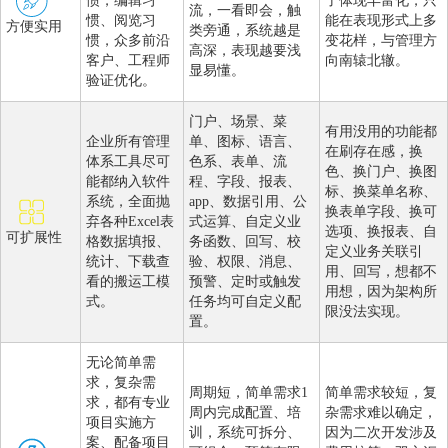
惯，编辑习
了体现丰富化，只
流，一看即会，触
惯、阅览习
能在表现形式上多
方便实用
类旁通，系统越是
惯，众多前沿
变花样，与管理方
高深，表现越要浅
客户、工程师
向南辕北辙。
显易懂。
验证优化。
门户、场景、菜
有用没用的功能都
企业所有管理
单、图标、语言、
在刷存在感，换
体系工具尽可
色系、表单、流
色、换门户、换图
能都纳入软件
程、字段、报表、
标、换菜单名称、
系统，全面抛
app、数据引用、公
换表单字段、换可
弃各种Excel表
式运算、自定义业
选项、换报表、自
可扩展性
格数据填报、
务函数、回写、校
定义业务关联引
统计、下载查
验、权限、消息、
用、回写，想都不
看的搬运工模
预警、定时或触发
用想，因为架构所
式。
任务均可自定义配
限没法实现。
置。
无论简单需
求，复杂需
周期短，简单需求1
简单需求较短，复
求，都有专业
周内完成配置、培
杂需求难以确定，
项目实施方
训，系统可拆分、
因为二次开发涉及
案、配备项目