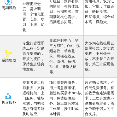
可组合；预算有限
费用核算、双方汇
经理把控进
的情况下可总体规
报、审批，讨价还
周期风险
度、需求调
划，分期购买。首
价、验证测试、
研、个性化配
期满足核心需求，
BUG修复、综合成
置、安装、培
后期逐步拓展。
本高、风险大。
训、上线、优
化。
集成呼叫中心、第
专业的管理系
大多为在线租用云
三方ERP、OA、视
统工程一定是
部署模式，封闭式
频会议、单点登
高度集成的，
架构、不对外开
录、网银在线支
开放的接口，
放，不支持二次开
系统集成
付、微信、短信、
保持生态链良
发、第三方应用集
Email、身份认证
性发展。
成。
等。
专业考评工程
项目组管理服务，
超过购买需求，不
师服务，支持
用户满意度考评。
仅无免费服务。有
远程协助、上
超过购买需求30%以
的收费也难满足需
门服务、驻场
内，免费提供服
求，二次开发也不
售后服务
实施，与购买
务。超出部分核算
是想做就能做，需
需求有偏差能
工作量，按工时成
要依赖于强大的平
及时响应。
本计费。
台支撑。