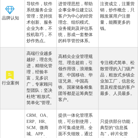
导软件，软件
进管理思想，帮助
注资成立，注重营
系统服务企业
企事业单位建立以
销，炒作概念，只
管理；坚持技
客户为中心的经营
顾发展用户注册
品牌认知
术创新、服务
理念、组织模式、
量，能圈更多的
企业为本，不
业务规则及评估系
钱。
投机取巧，不
统，形成一套整体
炒作热点。
的科学管控体系。
高端行业越多
高精尖企业管理规
越好，理念先
范、理念超前，引
专注模式简单、松
进，精细化管
领作用强，浪潮集
散管理的入门级产
理，经验丰
团、中国移动、华
品，粗放式乡镇企
富，见多识
谊兄弟、中国高
业加工厂，信息化
行业案例
广，专家顾问
铁、国家储备粮集
普及程度低的客户
型团队；坚决
团等都是运筹典型
最多、人员最多。
杜绝“粗放式、
客户。
简单化”管理。
CRM、OA、
提供一体化管理系
ERP、HR、
统，可分割使用，
只提供部分功能，
SCM、微商
亦可集成使用。全
典型的“信息孤
城、APP、
面不失细致，通过
岛”，碎片化管