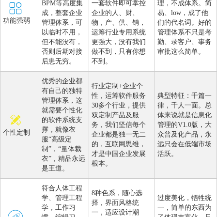
BPM等高度集
一套软件即可掌控
理，不成体系。简
成，整套企业
企业的人、财、
易、low，成了他
功能强弱
管理体系，可
物，产、供、销，
们的代名词。好的
以临时不用，
运筹行业专用系统
管理体系不只是考
但不能没有，
更强大，没有我们
勤、录客户、事务
否则后期对接
做不到，只有你想
审批这么简单。
后患无穷。
不到。
优秀的企业都
行业定制+企业个
有自己的独特
性，运筹软件服务
典型特征：千篇一
管理体系，这
30多个行业，提供
律，千人一面。总
就需要个性化
双定制产品及服
体来说就是信息化
的软件系统支
务，我们坚信每个
管理的V1.0版，大
撑，就像衣
个性定制
企业都是独一无二
众普及化产品，永
服“高级定
的，互联网思维，
远只会在低端市场
制”，“量体裁
才是中国企业发展
活跃。
衣”，精品永远
根本。
是王道。
符合人体工程
8种色系，随心选
学、管理工程
过度美化，牺牲统
择，界面风格统
学，工作习
一，简单的东西为
一，适应设计潮