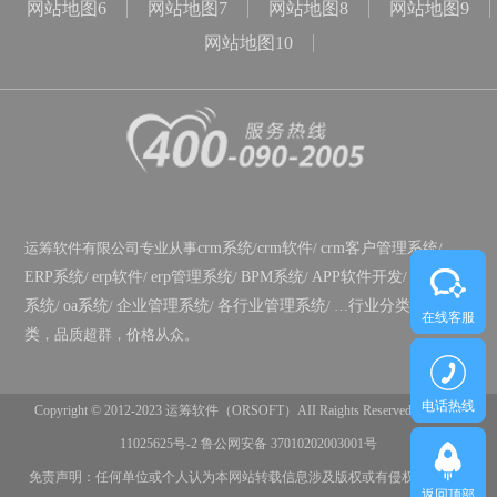
网站地图6
网站地图7
网站地图8
网站地图9
网站地图10
运筹软件有限公司专业从事
crm系统
/
crm软件
/
crm客户管理系统
/
ERP系统
/
erp软件
/
erp管理系统
/
BPM系统
/
APP软件开发
/
政务OA
系统
/
oa系统
/
企业管理系统
/
各行业管理系统
/ …
行业分类
/
功能分
在线客服
类
，品质超群，价格从众。
电话热线
Copyright © 2012-2023 运筹软件（ORSOFT）AII Raights Reserved
鲁ICP备
11025625号-2
鲁公网安备 37010202003001号
免责声明：任何单位或个人认为本网站转载信息涉及版权或有侵权嫌疑等问
返回顶部