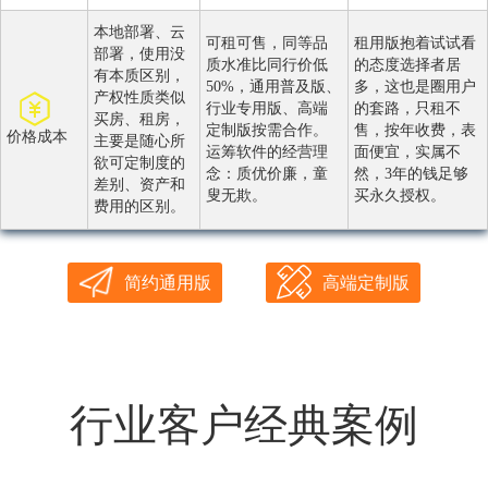
本地部署、云
可租可售，同等品
租用版抱着试试看
部署，使用没
质水准比同行价低
的态度选择者居
有本质区别，
50%，通用普及版、
多，这也是圈用户
产权性质类似
行业专用版、高端
的套路，只租不
买房、租房，
定制版按需合作。
售，按年收费，表
价格成本
主要是随心所
运筹软件的经营理
面便宜，实属不
欲可定制度的
念：质优价廉，童
然，3年的钱足够
差别、资产和
叟无欺。
买永久授权。
费用的区别。
简约通用版
高端定制版
行业客户经典案例