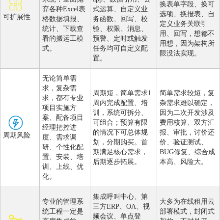
换表单字段、换可
弃各种Excel表
式运算、自定义业
选项、换报表、自
可扩展性
格数据填报、
务函数、回写、校
定义业务关联引
统计、下载查
验、权限、消息、
用、回写，想都不
看的搬运工模
预警、定时或触发
用想，因为架构所
式。
任务均可自定义配
限没法实现。
置。
无论简单需
求，复杂需
周期短，简单需求1
简单需求较短，复
求，都有专业
周内完成配置、培
杂需求难以确定，
项目实施方
训，系统可拆分、
因为二次开发涉及
案、配备项目
可组合；预算有限
费用核算、双方汇
经理把控进
的情况下可总体规
报、审批，讨价还
周期风险
度、需求调
划，分期购买。首
价、验证测试、
研、个性化配
期满足核心需求，
BUG修复、综合成
置、安装、培
后期逐步拓展。
本高、风险大。
训、上线、优
化。
集成呼叫中心、第
专业的管理系
大多为在线租用云
三方ERP、OA、视
统工程一定是
部署模式，封闭式
频会议、单点登