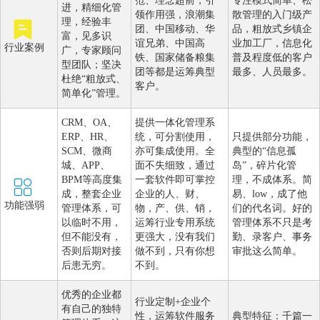
范、理念超前，引
专注模式简单、松
进，精细化管
领作用强，浪潮集
散管理的入门级产
理，经验丰
团、中国移动、华
品，粗放式乡镇企
富，见多识
谊兄弟、中国高
业加工厂，信息化
行业案例
广，专家顾问
铁、国家储备粮集
普及程度低的客户
型团队；坚决
团等都是运筹典型
最多、人员最多。
杜绝“粗放式、
客户。
简单化”管理。
CRM、OA、
提供一体化管理系
ERP、HR、
统，可分割使用，
只提供部分功能，
SCM、微商
亦可集成使用。全
典型的“信息孤
城、APP、
面不失细致，通过
岛”，碎片化管
BPM等高度集
一套软件即可掌控
理，不成体系。简
成，整套企业
企业的人、财、
易、low，成了他
功能强弱
管理体系，可
物，产、供、销，
们的代名词。好的
以临时不用，
运筹行业专用系统
管理体系不只是考
但不能没有，
更强大，没有我们
勤、录客户、事务
否则后期对接
做不到，只有你想
审批这么简单。
后患无穷。
不到。
优秀的企业都
行业定制+企业个
有自己的独特
性，运筹软件服务
典型特征：千篇一