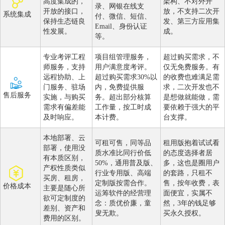
高度集成的，
架构、不对外开
录、网银在线支
开放的接口，
放，不支持二次开
系统集成
付、微信、短信、
保持生态链良
发、第三方应用集
Email、身份认证
性发展。
成。
等。
专业考评工程
项目组管理服务，
超过购买需求，不
师服务，支持
用户满意度考评。
仅无免费服务。有
远程协助、上
超过购买需求30%以
的收费也难满足需
门服务、驻场
内，免费提供服
求，二次开发也不
售后服务
实施，与购买
务。超出部分核算
是想做就能做，需
需求有偏差能
工作量，按工时成
要依赖于强大的平
及时响应。
本计费。
台支撑。
本地部署、云
可租可售，同等品
租用版抱着试试看
部署，使用没
质水准比同行价低
的态度选择者居
有本质区别，
50%，通用普及版、
多，这也是圈用户
产权性质类似
行业专用版、高端
的套路，只租不
买房、租房，
定制版按需合作。
售，按年收费，表
价格成本
主要是随心所
运筹软件的经营理
面便宜，实属不
欲可定制度的
念：质优价廉，童
然，3年的钱足够
差别、资产和
叟无欺。
买永久授权。
费用的区别。