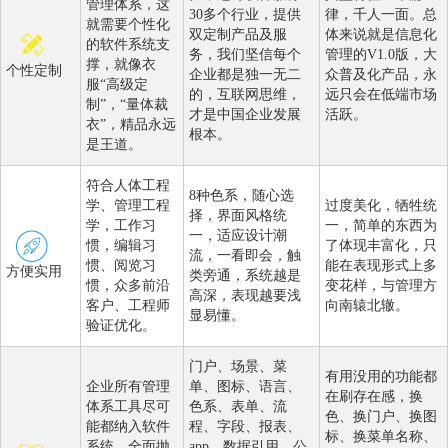
管理体系，这
30多个行业，提供
律，千人一面。总
就需要个性化
双定制产品及服
体来说就是信息化
的软件系统支
务，我们坚信每个
管理的V1.0版，大
撑，就像衣
个性定制
企业都是独一无二
众普及化产品，永
服“高级定
的，互联网思维，
远只会在低端市场
制”，“量体裁
才是中国企业发展
活跃。
衣”，精品永远
根本。
是王道。
符合人体工程
8种色系，随心选
学、管理工程
过度美化，牺牲统
择，界面风格统
学，工作习
一，简单的东西为
一，适应设计潮
惯，编辑习
了体现丰富化，只
流，一看即会，触
惯、阅览习
能在表现形式上多
方便实用
类旁通，系统越是
惯，众多前沿
变花样，与管理方
高深，表现越要浅
客户、工程师
向南辕北辙。
显易懂。
验证优化。
门户、场景、菜
有用没用的功能都
企业所有管理
单、图标、语言、
在刷存在感，换
体系工具尽可
色系、表单、流
色、换门户、换图
能都纳入软件
程、字段、报表、
标、换菜单名称、
系统，全面抛
app、数据引用、公