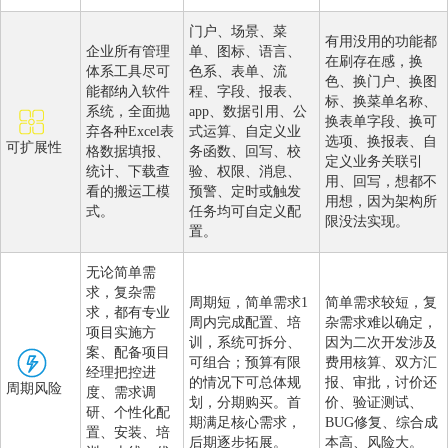
门户、场景、菜
有用没用的功能都
企业所有管理
单、图标、语言、
在刷存在感，换
体系工具尽可
色系、表单、流
色、换门户、换图
能都纳入软件
程、字段、报表、
标、换菜单名称、
系统，全面抛
app、数据引用、公
换表单字段、换可
弃各种Excel表
式运算、自定义业
选项、换报表、自
可扩展性
格数据填报、
务函数、回写、校
定义业务关联引
统计、下载查
验、权限、消息、
用、回写，想都不
看的搬运工模
预警、定时或触发
用想，因为架构所
式。
任务均可自定义配
限没法实现。
置。
无论简单需
求，复杂需
周期短，简单需求1
简单需求较短，复
求，都有专业
周内完成配置、培
杂需求难以确定，
项目实施方
训，系统可拆分、
因为二次开发涉及
案、配备项目
可组合；预算有限
费用核算、双方汇
经理把控进
的情况下可总体规
报、审批，讨价还
周期风险
度、需求调
划，分期购买。首
价、验证测试、
研、个性化配
期满足核心需求，
BUG修复、综合成
置、安装、培
后期逐步拓展。
本高、风险大。