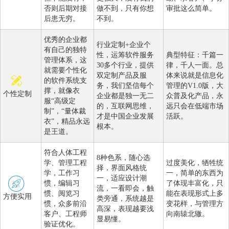
否则后期对接
做不到，只有你想
审批这么简单。
后患无穷。
不到。
优秀的企业都
行业定制+企业个
有自己的独特
性，运筹软件服务
典型特征：千篇一
管理体系，这
30多个行业，提供
律，千人一面。总
就需要个性化
双定制产品及服
体来说就是信息化
的软件系统支
务，我们坚信每个
管理的V1.0版，大
撑，就像衣
个性定制
企业都是独一无二
众普及化产品，永
服“高级定
的，互联网思维，
远只会在低端市场
制”，“量体裁
才是中国企业发展
活跃。
衣”，精品永远
根本。
是王道。
符合人体工程
8种色系，随心选
学、管理工程
过度美化，牺牲统
择，界面风格统
学，工作习
一，简单的东西为
一，适应设计潮
惯，编辑习
了体现丰富化，只
流，一看即会，触
惯、阅览习
能在表现形式上多
方便实用
类旁通，系统越是
惯，众多前沿
变花样，与管理方
高深，表现越要浅
客户、工程师
向南辕北辙。
显易懂。
验证优化。