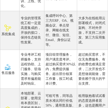
训、上线、优
化。
集成呼叫中心、第
专业的管理系
大多为在线租用云
三方ERP、OA、视
统工程一定是
部署模式，封闭式
频会议、单点登
高度集成的，
架构、不对外开
录、网银在线支
开放的接口，
放，不支持二次开
系统集成
付、微信、短信、
保持生态链良
发、第三方应用集
Email、身份认证
性发展。
成。
等。
专业考评工程
项目组管理服务，
超过购买需求，不
师服务，支持
用户满意度考评。
仅无免费服务。有
远程协助、上
超过购买需求30%以
的收费也难满足需
门服务、驻场
内，免费提供服
求，二次开发也不
售后服务
实施，与购买
务。超出部分核算
是想做就能做，需
需求有偏差能
工作量，按工时成
要依赖于强大的平
及时响应。
本计费。
台支撑。
本地部署、云
可租可售，同等品
租用版抱着试试看
部署，使用没
质水准比同行价低
的态度选择者居
有本质区别，
50%，通用普及版、
多，这也是圈用户
产权性质类似