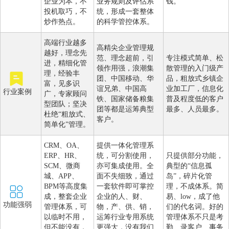
企业为本，不
业务规则及评估系
钱。
投机取巧，不
统，形成一套整体
炒作热点。
的科学管控体系。
高端行业越多
高精尖企业管理规
越好，理念先
范、理念超前，引
专注模式简单、松
进，精细化管
领作用强，浪潮集
散管理的入门级产
理，经验丰
团、中国移动、华
品，粗放式乡镇企
富，见多识
谊兄弟、中国高
业加工厂，信息化
行业案例
广，专家顾问
铁、国家储备粮集
普及程度低的客户
型团队；坚决
团等都是运筹典型
最多、人员最多。
杜绝“粗放式、
客户。
简单化”管理。
CRM、OA、
提供一体化管理系
ERP、HR、
统，可分割使用，
只提供部分功能，
SCM、微商
亦可集成使用。全
典型的“信息孤
城、APP、
面不失细致，通过
岛”，碎片化管
BPM等高度集
一套软件即可掌控
理，不成体系。简
成，整套企业
企业的人、财、
易、low，成了他
功能强弱
管理体系，可
物，产、供、销，
们的代名词。好的
以临时不用，
运筹行业专用系统
管理体系不只是考
但不能没有，
更强大，没有我们
勤、录客户、事务