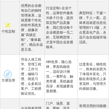
优秀的企业都
行业定制+企业个
有自己的独特
性，运筹软件服务
典型特征：千篇一
管理体系，这
30多个行业，提供
律，千人一面。总
就需要个性化
双定制产品及服
体来说就是信息化
的软件系统支
务，我们坚信每个
管理的V1.0版，大
撑，就像衣
个性定制
企业都是独一无二
众普及化产品，永
服“高级定
的，互联网思维，
远只会在低端市场
制”，“量体裁
才是中国企业发展
活跃。
衣”，精品永远
根本。
是王道。
符合人体工程
8种色系，随心选
学、管理工程
过度美化，牺牲统
择，界面风格统
学，工作习
一，简单的东西为
一，适应设计潮
惯，编辑习
了体现丰富化，只
流，一看即会，触
惯、阅览习
能在表现形式上多
方便实用
类旁通，系统越是
惯，众多前沿
变花样，与管理方
高深，表现越要浅
客户、工程师
向南辕北辙。
显易懂。
验证优化。
门户、场景、菜
有用没用的功能都
企业所有管理
单、图标、语言、