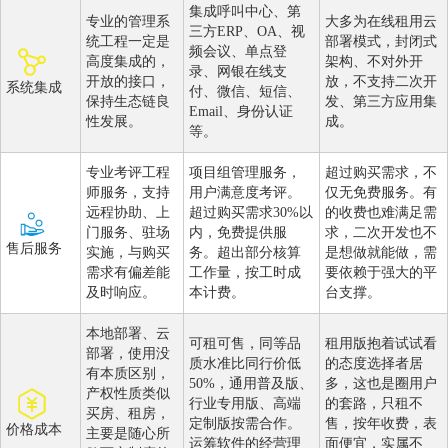
集成呼叫中心、第
专业的管理系
大多为在线租用云
三方ERP、OA、视
统工程一定是
部署模式，封闭式
频会议、单点登
高度集成的，
架构、不对外开
录、网银在线支
开放的接口，
放，不支持二次开
系统集成
付、微信、短信、
保持生态链良
发、第三方应用集
Email、身份认证
性发展。
成。
等。
专业考评工程
项目组管理服务，
超过购买需求，不
师服务，支持
用户满意度考评。
仅无免费服务。有
远程协助、上
超过购买需求30%以
的收费也难满足需
门服务、驻场
内，免费提供服
求，二次开发也不
售后服务
实施，与购买
务。超出部分核算
是想做就能做，需
需求有偏差能
工作量，按工时成
要依赖于强大的平
及时响应。
本计费。
台支撑。
本地部署、云
可租可售，同等品
租用版抱着试试看
部署，使用没
质水准比同行价低
的态度选择者居
有本质区别，
50%，通用普及版、
多，这也是圈用户
产权性质类似
行业专用版、高端
的套路，只租不
买房、租房，
定制版按需合作。
售，按年收费，表
价格成本
主要是随心所
运筹软件的经营理
面便宜，实属不