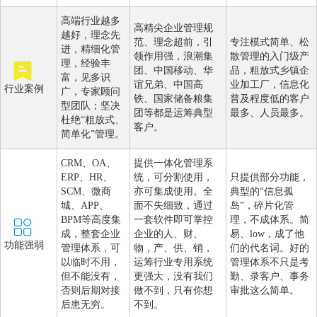
高端行业越多
高精尖企业管理规
越好，理念先
范、理念超前，引
专注模式简单、松
进，精细化管
领作用强，浪潮集
散管理的入门级产
理，经验丰
团、中国移动、华
品，粗放式乡镇企
富，见多识
谊兄弟、中国高
业加工厂，信息化
行业案例
广，专家顾问
铁、国家储备粮集
普及程度低的客户
型团队；坚决
团等都是运筹典型
最多、人员最多。
杜绝“粗放式、
客户。
简单化”管理。
CRM、OA、
提供一体化管理系
ERP、HR、
统，可分割使用，
只提供部分功能，
SCM、微商
亦可集成使用。全
典型的“信息孤
城、APP、
面不失细致，通过
岛”，碎片化管
BPM等高度集
一套软件即可掌控
理，不成体系。简
成，整套企业
企业的人、财、
易、low，成了他
功能强弱
管理体系，可
物，产、供、销，
们的代名词。好的
以临时不用，
运筹行业专用系统
管理体系不只是考
但不能没有，
更强大，没有我们
勤、录客户、事务
否则后期对接
做不到，只有你想
审批这么简单。
后患无穷。
不到。