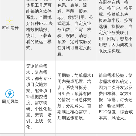
在刷存在感，换
体系工具尽可
色系、表单、流
色、换门户、换图
能都纳入软件
程、字段、报表、
标、换菜单名称、
系统，全面抛
app、数据引用、公
换表单字段、换可
弃各种Excel表
式运算、自定义业
选项、换报表、自
可扩展性
格数据填报、
务函数、回写、校
定义业务关联引
统计、下载查
验、权限、消息、
用、回写，想都不
看的搬运工模
预警、定时或触发
用想，因为架构所
式。
任务均可自定义配
限没法实现。
置。
无论简单需
求，复杂需
周期短，简单需求1
简单需求较短，复
求，都有专业
周内完成配置、培
杂需求难以确定，
项目实施方
训，系统可拆分、
因为二次开发涉及
案、配备项目
可组合；预算有限
费用核算、双方汇
经理把控进
的情况下可总体规
报、审批，讨价还
周期风险
度、需求调
划，分期购买。首
价、验证测试、
研、个性化配
期满足核心需求，
BUG修复、综合成
置、安装、培
后期逐步拓展。
本高、风险大。
训、上线、优
化。