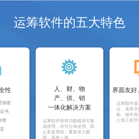
运筹软件的五大特色
人、财、物
全性
界面友好
产、供、销
层加密
运筹软件菜
一体化解决方案
分、表单字
证书
称、操作风
加密
人体工程学
运筹软件所有功能模块可集
成使用，亦可分体使用。防
定
止多套系统，重复录入数
据，高效一体。