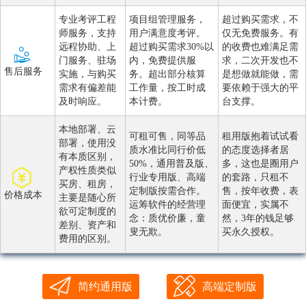
专业考评工程
项目组管理服务，
超过购买需求，不
师服务，支持
用户满意度考评。
仅无免费服务。有
远程协助、上
超过购买需求30%以
的收费也难满足需
门服务、驻场
内，免费提供服
求，二次开发也不
售后服务
实施，与购买
务。超出部分核算
是想做就能做，需
需求有偏差能
工作量，按工时成
要依赖于强大的平
及时响应。
本计费。
台支撑。
本地部署、云
可租可售，同等品
租用版抱着试试看
部署，使用没
质水准比同行价低
的态度选择者居
有本质区别，
50%，通用普及版、
多，这也是圈用户
产权性质类似
行业专用版、高端
的套路，只租不
买房、租房，
定制版按需合作。
售，按年收费，表
价格成本
主要是随心所
运筹软件的经营理
面便宜，实属不
欲可定制度的
念：质优价廉，童
然，3年的钱足够
差别、资产和
叟无欺。
买永久授权。
费用的区别。
简约通用版
高端定制版