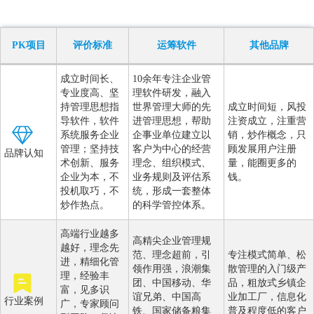
PK项目
评价标准
运筹软件
其他品牌
成立时间长、
10余年专注企业管
专业度高、坚
理软件研发，融入
持管理思想指
世界管理大师的先
成立时间短，风投
导软件，软件
进管理思想，帮助
注资成立，注重营
系统服务企业
企事业单位建立以
销，炒作概念，只
管理；坚持技
客户为中心的经营
顾发展用户注册
品牌认知
术创新、服务
理念、组织模式、
量，能圈更多的
企业为本，不
业务规则及评估系
钱。
投机取巧，不
统，形成一套整体
炒作热点。
的科学管控体系。
高端行业越多
高精尖企业管理规
越好，理念先
范、理念超前，引
专注模式简单、松
进，精细化管
领作用强，浪潮集
散管理的入门级产
理，经验丰
团、中国移动、华
品，粗放式乡镇企
富，见多识
谊兄弟、中国高
业加工厂，信息化
行业案例
广，专家顾问
铁、国家储备粮集
普及程度低的客户