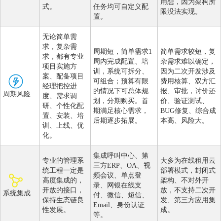
用想，因为架构所
式。
任务均可自定义配
限没法实现。
置。
无论简单需
求，复杂需
周期短，简单需求1
简单需求较短，复
求，都有专业
周内完成配置、培
杂需求难以确定，
项目实施方
训，系统可拆分、
因为二次开发涉及
案、配备项目
可组合；预算有限
费用核算、双方汇
经理把控进
的情况下可总体规
报、审批，讨价还
周期风险
度、需求调
划，分期购买。首
价、验证测试、
研、个性化配
期满足核心需求，
BUG修复、综合成
置、安装、培
后期逐步拓展。
本高、风险大。
训、上线、优
化。
集成呼叫中心、第
专业的管理系
大多为在线租用云
三方ERP、OA、视
统工程一定是
部署模式，封闭式
频会议、单点登
高度集成的，
架构、不对外开
录、网银在线支
开放的接口，
放，不支持二次开
系统集成
付、微信、短信、
保持生态链良
发、第三方应用集
Email、身份认证
性发展。
成。
等。