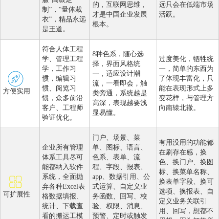
的，互联网思维，
远只会在低端市场
制”，“量体裁
才是中国企业发展
活跃。
衣”，精品永远
根本。
是王道。
符合人体工程
8种色系，随心选
学、管理工程
过度美化，牺牲统
择，界面风格统
学，工作习
一，简单的东西为
一，适应设计潮
惯，编辑习
了体现丰富化，只
流，一看即会，触
惯、阅览习
能在表现形式上多
方便实用
类旁通，系统越是
惯，众多前沿
变花样，与管理方
高深，表现越要浅
客户、工程师
向南辕北辙。
显易懂。
验证优化。
门户、场景、菜
有用没用的功能都
企业所有管理
单、图标、语言、
在刷存在感，换
体系工具尽可
色系、表单、流
色、换门户、换图
能都纳入软件
程、字段、报表、
标、换菜单名称、
系统，全面抛
app、数据引用、公
换表单字段、换可
弃各种Excel表
式运算、自定义业
选项、换报表、自
可扩展性
格数据填报、
务函数、回写、校
定义业务关联引
统计、下载查
验、权限、消息、
用、回写，想都不
看的搬运工模
预警、定时或触发