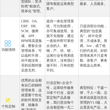
型团队；坚决
团等都是运筹典型
最多、人员最多。
杜绝“粗放式、
客户。
简单化”管理。
CRM、OA、
提供一体化管理系
ERP、HR、
统，可分割使用，
只提供部分功能，
SCM、微商
亦可集成使用。全
典型的“信息孤
城、APP、
面不失细致，通过
岛”，碎片化管
BPM等高度集
一套软件即可掌控
理，不成体系。简
成，整套企业
企业的人、财、
易、low，成了他
功能强弱
管理体系，可
物，产、供、销，
们的代名词。好的
以临时不用，
运筹行业专用系统
管理体系不只是考
但不能没有，
更强大，没有我们
勤、录客户、事务
否则后期对接
做不到，只有你想
审批这么简单。
后患无穷。
不到。
优秀的企业都
行业定制+企业个
有自己的独特
性，运筹软件服务
典型特征：千篇一
管理体系，这
30多个行业，提供
律，千人一面。总
就需要个性化
双定制产品及服
体来说就是信息化
的软件系统支
务，我们坚信每个
管理的V1.0版，大
撑，就像衣
个性定制
企业都是独一无二
众普及化产品，永
服“高级定